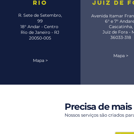
rio
juiz de 
R. Sete de Setembro,
Avenida Itamar Fran
99
6° e 7° Andar
18° Andar - Centro
Cascatinha,
Juiz de Fora -
Rio de Janeiro - RJ
36033-318
20050-005
Mapa >
Mapa >
Precisa de mais
Nossos serviços são criados pa