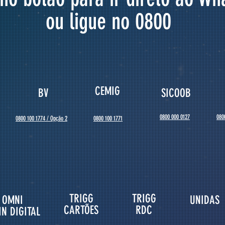
ou ligue no 0800
CEMIG
BV
SICOOB
0800 000 0127
080
​0800 100 1774 / Opção 2
0800 100 1771
TRIGG
TRIGG
OMN
I
UNIDAS
CARTÕES
RDC
IN DIGITAL