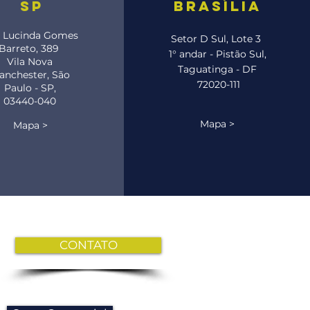
sp
brasília
 Lucinda Gomes
Setor D Sul, Lote 3
Barreto, 389
1° andar - Pistão Sul,
Vila Nova
Taguatinga - DF
anchester, São
72020-111
Paulo - SP,
03440-040
Mapa >
Mapa >
CONTATO