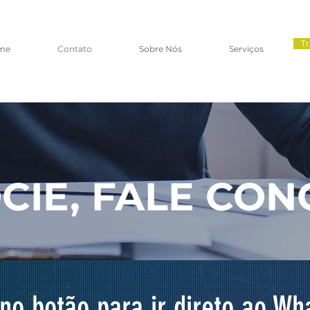
T
me
Contato
Sobre Nós
Serviços
CIE, FALE CON
 no botão para ir direto ao Wh