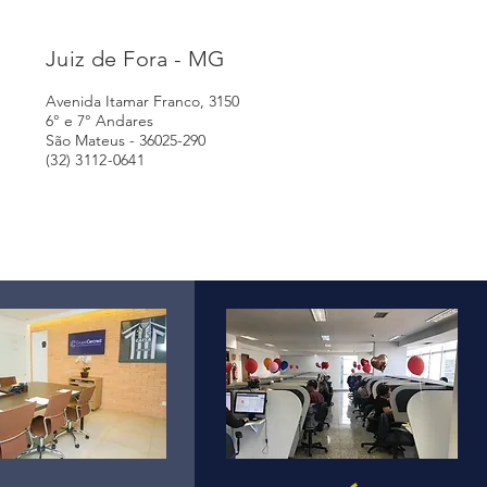
Juiz de Fora - MG
Avenida Itamar Franco, 3150
6° e 7° Andares
São Mateus - 36025-290
(32) 3112-0641