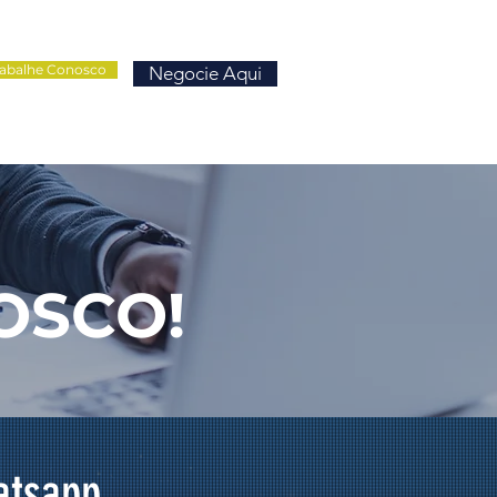
rabalhe Conosco
Negocie Aqui
OSCO!
atsapp