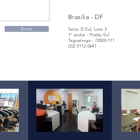
Brasília - DF
Enviar
Setor D Sul, Lote 3
1° andar -
Pistão Sul
Taguatinga - 72020-111
(32) 3112-0641