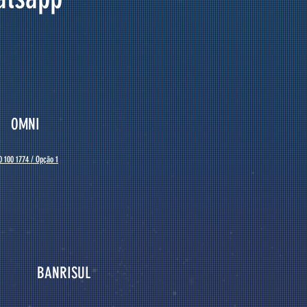
OMN
I
0 100 1774 / Opção 1
BANRISUL