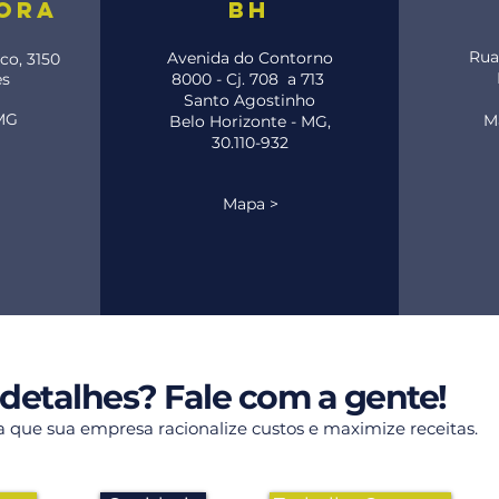
fora
bh
Rua
Avenida do Contorno
co, 3150
es
8000 - Cj. 708 a 713
Santo Agostinho
 MG
M
Belo Horizonte - MG,
30.110-932
Mapa >
 detalhes? Fale com a gente!
ra que sua empresa racionalize custos e maximize receitas.